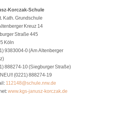
usz-Korczak-Schule
t. Kath. Grundschule
ltenberger Kreuz 14
burger Straße 445
5 Köln
1) 9383004-0 (Am Altenberger
z)
1) 888274-10 (Siegburger Straße)
 NEU!! (0221) 888274-19
il:
112148@schule.nrw.de
net:
www.kgs-janusz-korczak.de