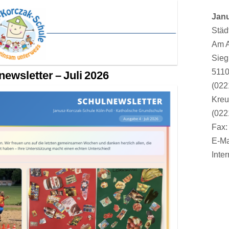
Jan
Städ
Am A
Sieg
5110
ewsletter – Juli 2026
(022
Kreu
(022
Fax:
E-Ma
Inter